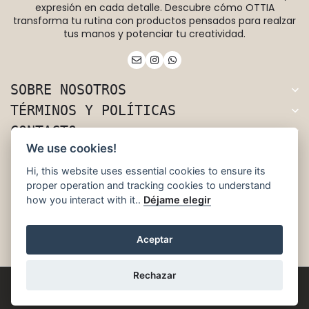
expresión en cada detalle. Descubre cómo OTTIA
transforma tu rutina con productos pensados para realzar
tus manos y potenciar tu creatividad.
SOBRE NOSOTROS
TÉRMINOS Y POLÍTICAS
CONTACTO
We use cookies!
Rivera 66, Uruguay.
Hi, this website uses essential cookies to ensure its
+598 96 832 656
proper operation and tracking cookies to understand
ottia.nails@gmail.com
how you interact with it..
Déjame elegir
@ottia.nails
Aceptar
Rechazar
© 2025 OTTIA. Todos Los Derechos Reservados.
Sitio Web Realizado Por Hashtag.