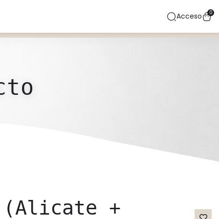
0
Acceso
cto
 (Alicate +