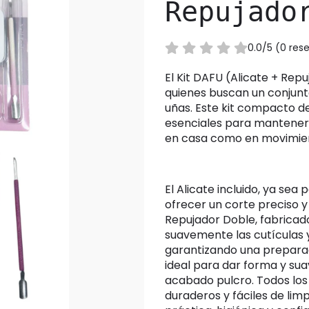
Repujado
0.0/5 (0 re
El Kit DAFU (Alicate + Repujador + Mini Lima) es la solución perfecta para
quienes buscan un conjunto
uñas. Este kit compacto d
esenciales para mantener u
en casa como en movimie
El Alicate incluido, ya sea para cutículas o para uñas, está diseñado para
ofrecer un corte preciso y 
Repujador Doble, fabricad
suavemente las cutículas y 
garantizando una preparac
ideal para dar forma y sua
acabado pulcro. Todos lo
duraderos y fáciles de lim