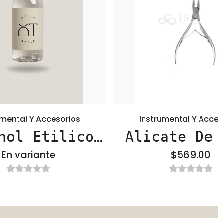
umental Y Accesorios
Instrumental Y Acce
hol Etilico
Alicate De
%70
Profesio
En variante
$569.00