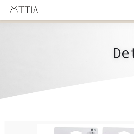
ENVÍO GRATIS en Uruguay desde $4900 UYU, desde $600 en Santa Lucía y $2500 en
Canelones.
De