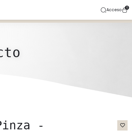
0
Acceso
cto
Pinza -