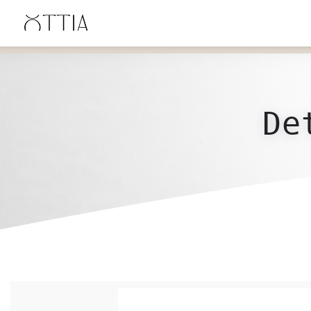
ENVÍO GRATIS en Uruguay desde $4900 UYU, desde $600 en Santa Lucía y $2500 en
Canelones.
De