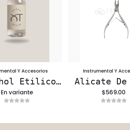
umental Y Accesorios
Instrumental Y Acce
hol Etilico
Alicate De
%70
Profesio
En variante
$569.00