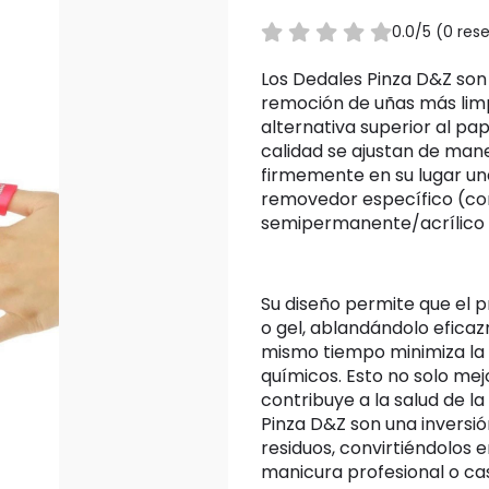
0.0/5 (0 re
Los Dedales Pinza D&Z son una herramienta esencial para un proceso de
remoción de uñas más lim
alternativa superior al pap
calidad se ajustan de ma
firmemente en su lugar un
removedor específico (c
semipermanente/acrílico 
Su diseño permite que el producto actúe directamente sobre el esmalte
o gel, ablandándolo eficaz
mismo tiempo minimiza la e
químicos. Esto no solo mej
contribuye a la salud de la 
Pinza D&Z son una inversió
residuos, convirtiéndolos 
manicura profesional o ca