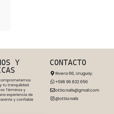
NOS Y
CONTACTO
ICAS
Rivera 66, Uruguay.
s comprometemos
+598 96 832 656
y tu tranquilidad.
ottia.nails@gmail.com
os Términos y
 una experiencia de
@ottia.nails
arente y confiable