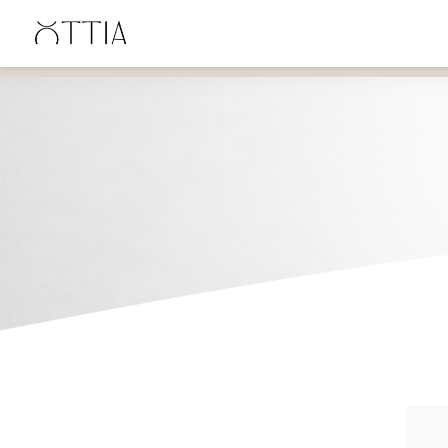
ENVÍO GRATIS en Uruguay desde $4900 UYU, desde $600 en Santa Lucía y $2500 en
Canelones.