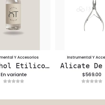
umental Y Accesorios
Instrumental Y Acce
hol Etilico
Alicate De
%70
Profesio
En variante
$569.00