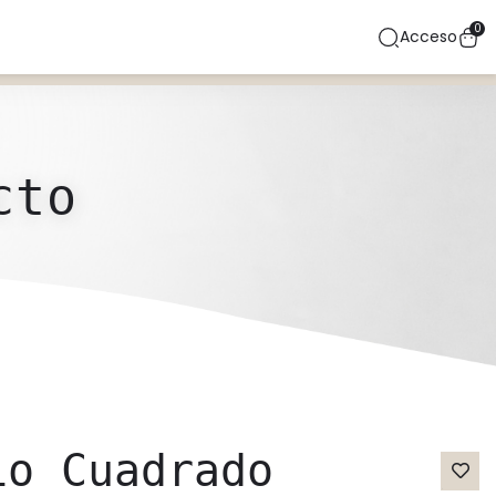
0
Acceso
cto
io Cuadrado