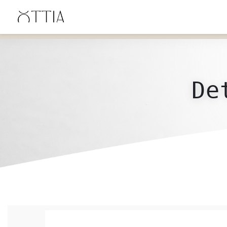
ENVÍO GRATIS en Uruguay desde $4900 UYU, desde $600 en Santa Lucía y $2500 en
Canelones.
De