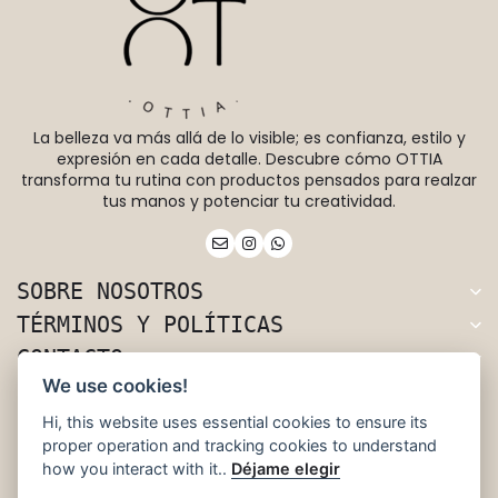
La belleza va más allá de lo visible; es confianza, estilo y
expresión en cada detalle. Descubre cómo OTTIA
transforma tu rutina con productos pensados para realzar
tus manos y potenciar tu creatividad.
SOBRE NOSOTROS
TÉRMINOS Y POLÍTICAS
CONTACTO
We use cookies!
Rivera 66, Uruguay.
Hi, this website uses essential cookies to ensure its
+598 96 832 656
proper operation and tracking cookies to understand
ottia.nails@gmail.com
how you interact with it..
Déjame elegir