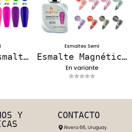
i
Esmaltes Semi
smalte
Esmalte Magnético
 DAFU
CAT EYE
En variante
ad
NOS Y
CONTACTO
ICAS
Rivera 66, Uruguay.