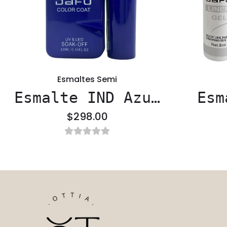
Esmaltes Semi
Esmalte IND Azul
Esm
- DAFU
G
$298.00