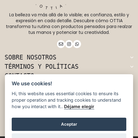
La belleza va más allá de lo visible; es confianza, estilo y
expresión en cada detalle. Descubre cómo OTTIA
transforma tu rutina con productos pensados para realzar
tus manos y potenciar tu creatividad.
SOBRE NOSOTROS
TÉRMINOS Y POLÍTICAS
CONTACTO
We use cookies!
Rivera 66, Uruguay.
Hi, this website uses essential cookies to ensure its
+598 96 832 656
proper operation and tracking cookies to understand
ottia.nails@gmail.com
how you interact with it..
Déjame elegir
@ottia.nails
Aceptar