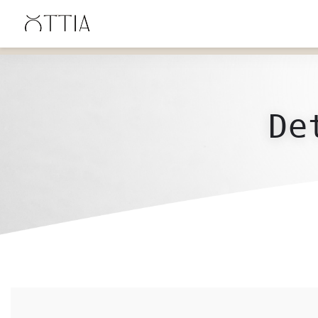
ENVÍO GRATIS en Uruguay desde $4900 UYU, desde $600 en Santa Lucía y $2500 en
Canelones.
De