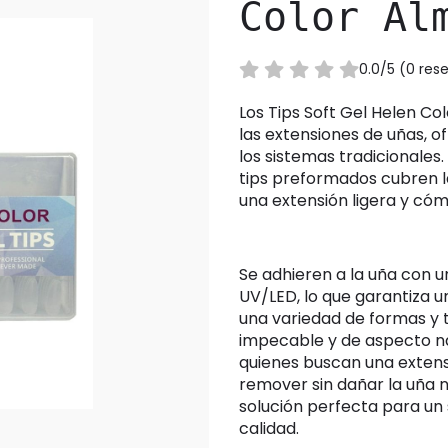
Color Al
0.0/5 (0 re
Los Tips Soft Gel Helen Color representan una innovación en el mundo de
las extensiones de uñas, of
los sistemas tradicionales.
tips preformados cubren l
una extensión ligera y có
Se adhieren a la uña con una base de gel y se curan bajo lámpara
UV/LED, lo que garantiza un
una variedad de formas y
impecable y de aspecto na
quienes buscan una extensió
remover sin dañar la uña na
solución perfecta para un 
calidad.