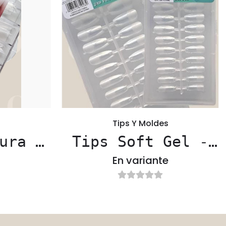
Tips Y Moldes
ura C
Tips Soft Gel -
M&C
En variante