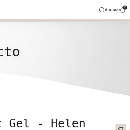
0
Acceso
cto
t Gel - Helen