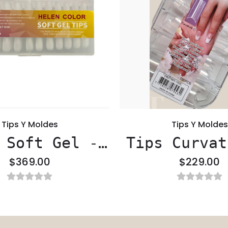
Tips Y Moldes
Tips Y Moldes
 Soft Gel -
Tips Curvat
len Color
- D&Z
$369.00
$229.00
Stiletto