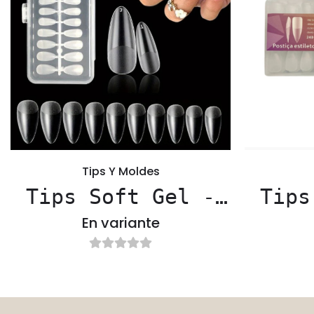
Tips Y Moldes
Tips Soft Gel -
Tips
ISSI
He
En variante